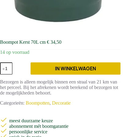
Boompot Kerst 70L cm € 34,50
14 op voorraad
Boompot
IN WINKELWAGEN
Kerst
70L
cm
Bezorgen is alleen mogelijk binnen een straal van 21 km van
€
het perceel. Bij het afrekenen wordt berekend of bezorgen tot
34,50
de mogelijkheden behoort.
aantal
Categorieën:
Boompotten
,
Decoratie
meest duurzame keuze
abonnement mét boomgarantie
persoonlijke service