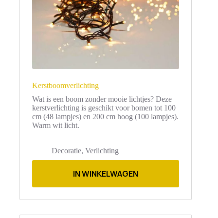
Kerstboomverlichting
Wat is een boom zonder mooie lichtjes? Deze
kerstverlichting is geschikt voor bomen tot 100
cm (48 lampjes) en 200 cm hoog (100 lampjes).
Warm wit licht.
Decoratie
,
Verlichting
Dit
product
IN WINKELWAGEN
heeft
meerdere
variaties.
Deze
optie