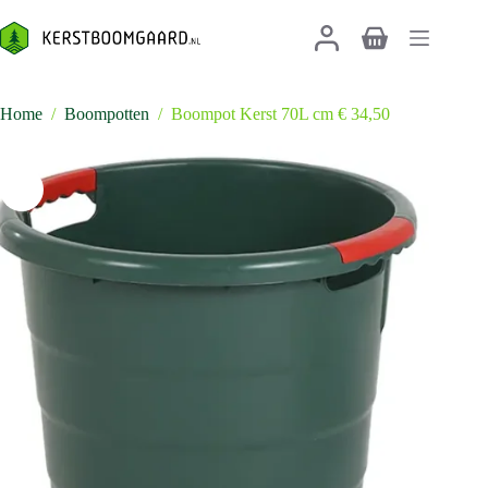
Ga
naar
Winkelwagen
de
inhoud
Home
/
Boompotten
/
Boompot Kerst 70L cm € 34,50