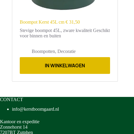
Boompot Kerst 45L cm € 31,50
Stevige boompot 45L, zware kwaliteit Geschikt
voor binnen en buiten
Boompotten
,
Decoratie
IN WINKELWAGEN
CONTACT
info@kerstboomgaard.nl
Kantoor en expeditie
Zonnehorst 14
7207BT Zutphen