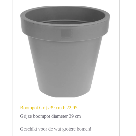
kan
gekozen
worden
op
de
productpagina
Boompot Grijs 39 cm € 22,95
Grijze boompot diameter 39 cm
Geschikt voor de wat grotere bomen!