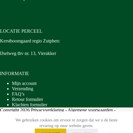
LOCATIE PERCEEL
Kerstboomgaard regio Zutphen:
IJselweg thv nr. 13, Vierakker
INFORMATIE
Mijn account
Verzending
FAQ’s
Retour formulier
Klachten formulier
Copyright 2026
Privacyverklaring
-
Algemene voorwaarden
-
Ontwikkeld door
Best4u Group B.V.
We gebruiken cookies om ervoor te zorgen dat we u de beste
ervaring op onze website geven.