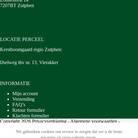
7207BT Zutphen
LOCATIE PERCEEL
Kerstboomgaard regio Zutphen:
IJselweg thv nr. 13, Vierakker
INFORMATIE
Mijn account
Verzending
FAQ’s
Retour formulier
Klachten formulier
Copyright 2026
Privacyverklaring
-
Algemene voorwaarden
-
Ontwikkeld door
Best4u Group B.V.
We gebruiken cookies om ervoor te zorgen dat we u de beste
ervaring op onze website geven.