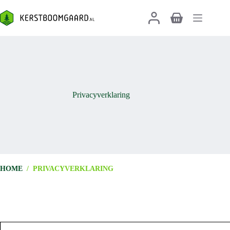
Ga
naar
Winkelwagen
de
inhoud
Privacyverklaring
HOME
/
PRIVACYVERKLARING