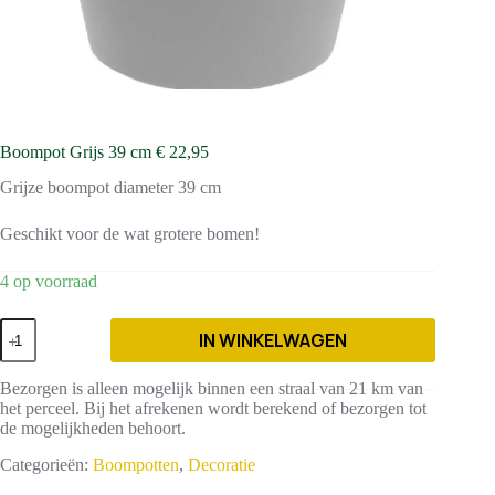
Boompot Grijs 39 cm € 22,95
Grijze boompot diameter 39 cm
Geschikt voor de wat grotere bomen!
4 op voorraad
Boompot
IN WINKELWAGEN
Grijs
39
cm
Bezorgen is alleen mogelijk binnen een straal van 21 km van
€
het perceel. Bij het afrekenen wordt berekend of bezorgen tot
22,95
de mogelijkheden behoort.
aantal
Categorieën:
Boompotten
,
Decoratie