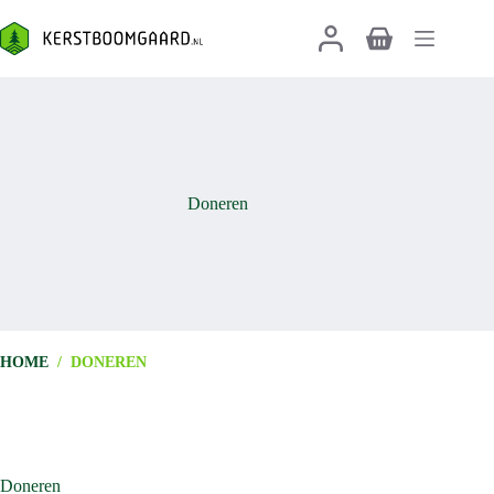
Ga
naar
Winkelwagen
de
inhoud
Doneren
HOME
/
DONEREN
Doneren