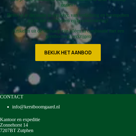
gezien?
Bestel al je decoratie in éen keer, van verlichting en boompotten
tot en met kerststerren en boomversiering!
Artikelen uit de webshop zijn alléen in combinatie met een
kerstboom te verkrijgen
BEKIJK HET AANBOD
CONTACT
info@kerstboomgaard.nl
Kantoor en expeditie
Zonnehorst 14
7207BT Zutphen