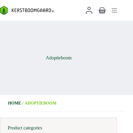
Ga
naar
Winkelwagen
de
inhoud
Adoptieboom
HOME
/ ADOPTIEBOOM
Product categories