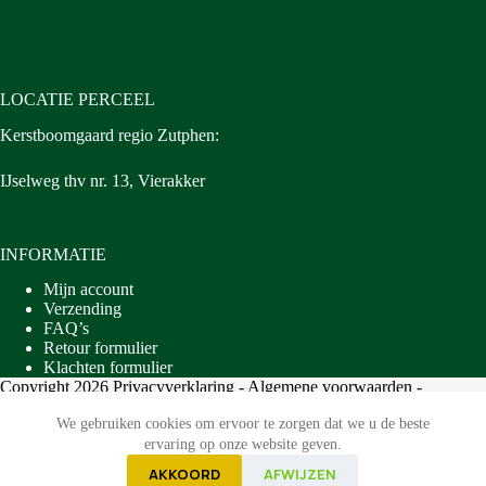
LOCATIE PERCEEL
Kerstboomgaard regio Zutphen:
IJselweg thv nr. 13, Vierakker
INFORMATIE
Mijn account
Verzending
FAQ’s
Retour formulier
Klachten formulier
Copyright 2026
Privacyverklaring
-
Algemene voorwaarden
-
Ontwikkeld door
Best4u Group B.V.
We gebruiken cookies om ervoor te zorgen dat we u de beste
ervaring op onze website geven.
AKKOORD
AFWIJZEN