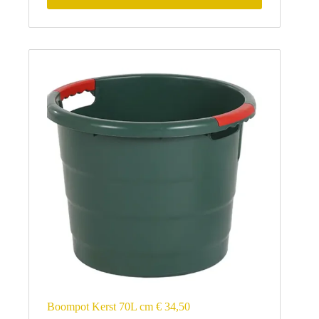
Boompot Kerst 70L cm € 34,50