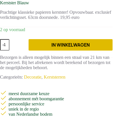
Kerstster Blauw
Prachtige klassieke papieren kerstster! Opvouwbaar. exclusief
verlichtingsset. 63cm doorsnede. 19,95 euro
2 op voorraad
Kerstster
IN WINKELWAGEN
Blauw
aantal
Bezorgen is alleen mogelijk binnen een straal van 21 km van
het perceel. Bij het afrekenen wordt berekend of bezorgen tot
de mogelijkheden behoort.
Categorieën:
Decoratie
,
Kerststerren
meest duurzame keuze
abonnement mét boomgarantie
persoonlijke service
uniek in de regio
van Nederlandse bodem