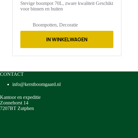
Stevige boompot 70L, zware kwaliteit Geschikt
voor binnen en buiten
Boompotten
,
Decoratie
IN WINKELWAGEN
CONTACT
info@kerstboomgaard.nl
Kantoor en expeditie
Zonnehorst 14
7207BT Zutphen