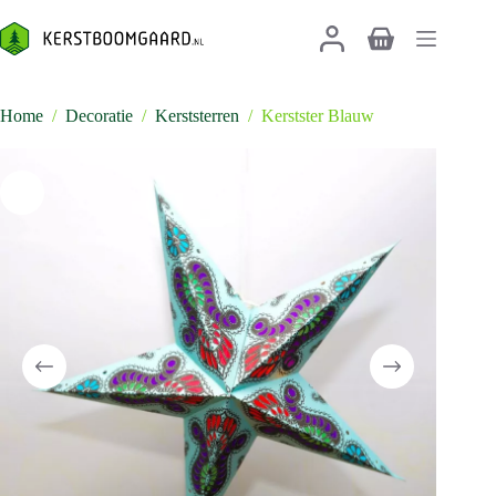
Ga
naar
Winkelwagen
de
inhoud
Home
/
Decoratie
/
Kerststerren
/
Kerstster Blauw