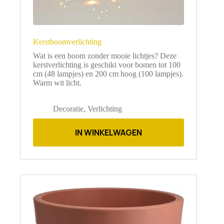
Kerstboomverlichting
Wat is een boom zonder mooie lichtjes? Deze
kerstverlichting is geschikt voor bomen tot 100
cm (48 lampjes) en 200 cm hoog (100 lampjes).
Warm wit licht.
Decoratie
,
Verlichting
Dit
product
IN WINKELWAGEN
heeft
meerdere
variaties.
Deze
optie
kan
gekozen
worden
op
de