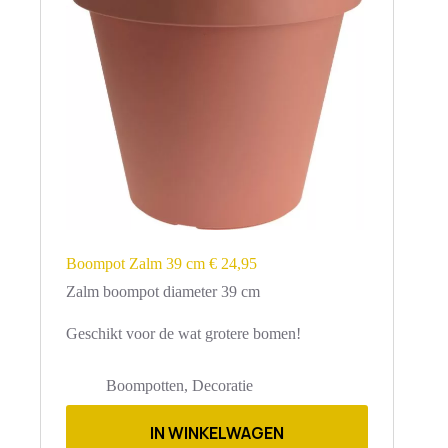
productpagina
Boompot Zalm 39 cm € 24,95
Zalm boompot diameter 39 cm
Geschikt voor de wat grotere bomen!
Boompotten
,
Decoratie
IN WINKELWAGEN