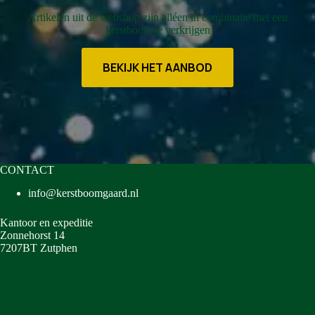
Artikelen uit de webshop zijn alléen in combinatie met een
kerstboom te verkrijgen
BEKIJK HET AANBOD
CONTACT
info@kerstboomgaard.nl
Kantoor en expeditie
Zonnehorst 14
7207BT Zutphen