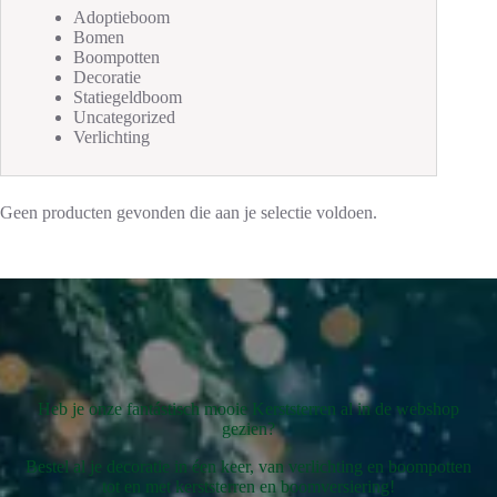
Adoptieboom
Bomen
Boompotten
Decoratie
Statiegeldboom
Uncategorized
Verlichting
Geen producten gevonden die aan je selectie voldoen.
Heb je onze fantástisch mooie Kerststerren al in de webshop
gezien?
Bestel al je decoratie in éen keer, van verlichting en boompotten
tot en met kerststerren en boomversiering!